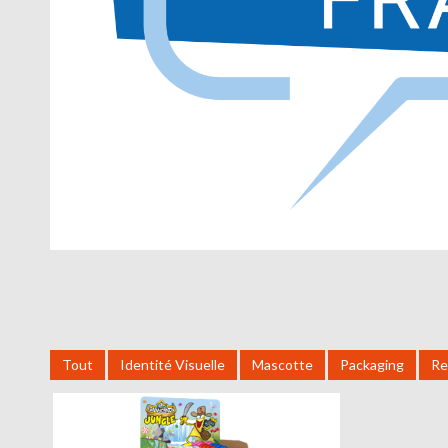
Tout
Identité Visuelle
Mascotte
Packaging
Re